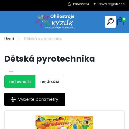
Přihlášení
Nová registrace
0
Úvod
Dětská pyrotechnika
Dětská pyrotechnika
nejlevnější
nejdražší